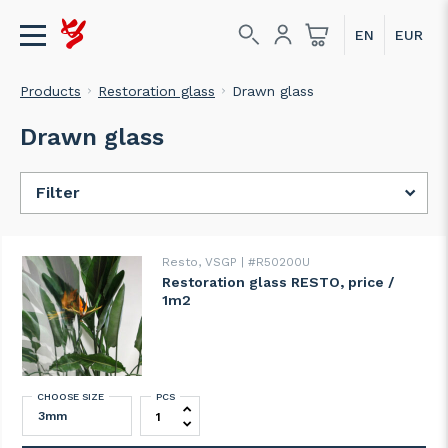
Products
Restoration glass
Drawn glass
Drawn glass
Filter
Resto, VSGP
#R50200U
Restoration glass RESTO, price /
1m2
CHOOSE SIZE
PCS
Restoration glass RESTO, price / 1m2 quan