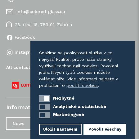
info@colored-glass.eu
28. října 16, 789 01, Zábřeh
Facebook
Instagram
Snažíme se poskytovat služby v co
nejvyšší kvalitě, proto naše stránky
využívají technologii cookies. Povolení
All contacts
jednotlivých typů cookies můžete
ovládat níže. Více informací najdete v
prohlášení o
použití cookies
.
Nezbytné
Nezbytné
Analytické a statistické
Analytické a statistické
Information
Marketingové
Marketingové
News
Terms and
Delivery
Conditions / GDPR
Information
Uložit nastavení
Povolit všechny